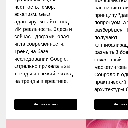
Большинство 
честность, юмор,
расширяют ли
эскапизм. GEO -
принципу "да
адаптируем сайты под
попробуем, а
ИИ реальность. Здесь и
разберёмся". 
сейчас - дофаминовая
получают
игла современности.
каннибализац
Тренд на базе
размытый бре
исследований Google.
сожжённый
Отдельно привела B2B
маркетинговы
тренды и свежий взгляд
Собрала в од
на тренды в креативе.
практический
архитектуры 
Читать статью
Читать 