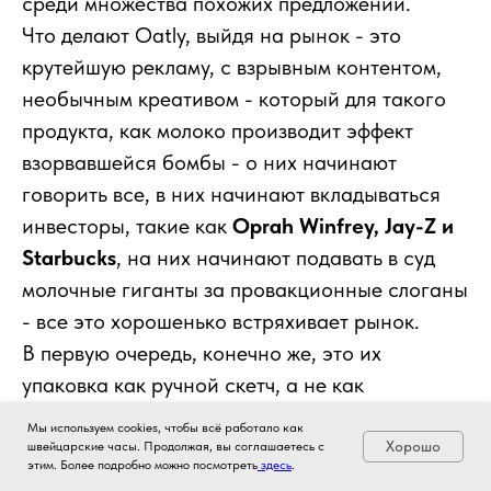
среди множества похожих предложений.
Что делают Oatly, выйдя на рынок - это
крутейшую рекламу, с взрывным контентом,
необычным креативом - который для такого
продукта, как молоко производит эффект
взорвавшейся бомбы - о них начинают
говорить все, в них начинают вкладываться
инвесторы, такие как
Oprah Winfrey, Jay-Z и
Starbucks
, на них начинают подавать в суд
молочные гиганты за провакционные слоганы
- все это хорошенько встряхивает рынок.
В первую очередь, конечно же, это их
упаковка как ручной скетч, а не как
стандартная чистая "эко-белая" молочная
Мы используем cookies, чтобы всё работало как
айдентика. На упаковке пишут "No milk. No
Хорошо
швейцарские часы. Продолжая, вы соглашаетесь с
этим. Более подробно можно посмотреть
здесь
.
soy. No badness" (Без молока. Без сои. Без