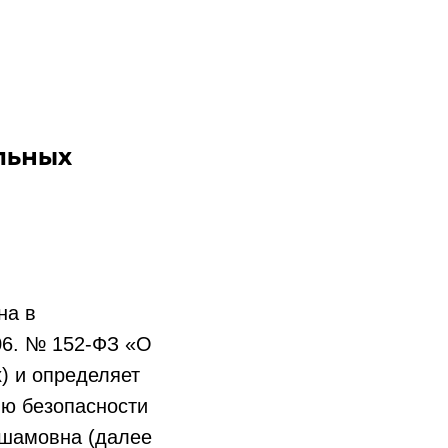
льных
на в
06. № 152-ФЗ «О
) и определяет
ию безопасности
шамовна (далее