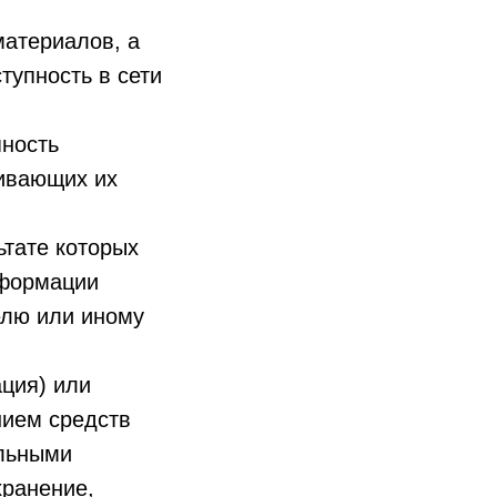
материалов, а
тупность в сети
пность
чивающих их
ьтате которых
нформации
елю или иному
ция) или
нием средств
альными
хранение,