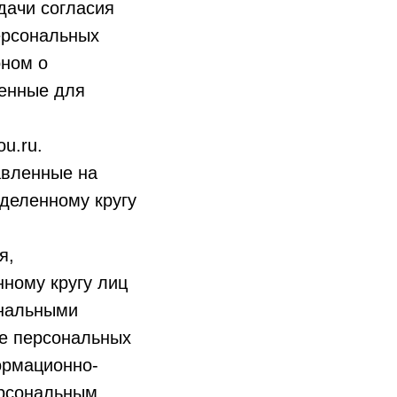
дачи согласия
ерсональных
оном о
енные для
ou.ru.
авленные на
деленному кругу
я,
ному кругу лиц
ональными
ие персональных
ормационно-
ерсональным