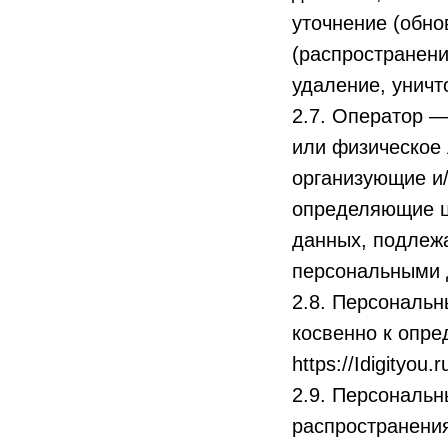
уточнение (обно
(распространени
удаление, унич
2.7. Оператор —
или физическое 
организующие и
определяющие ц
данных, подлежа
персональными 
2.8. Персональ
косвенно к опр
https://Idigityou.r
2.9. Персональ
распространения