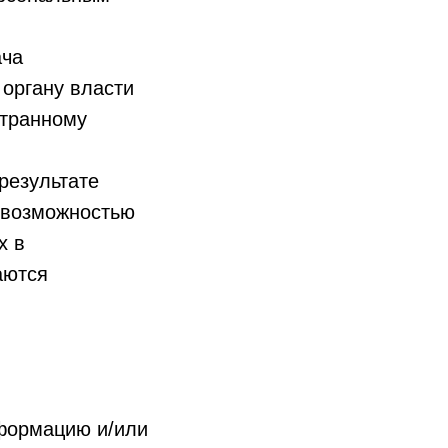
ача
 органу власти
странному
результате
евозможностью
х в
аются
формацию и/или