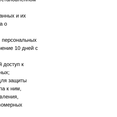
анных и их
а о
в персональных
чение 10 дней с
 доступ к
ных;
для защиты
па к ним,
вления,
авомерных