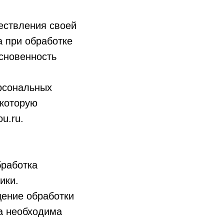
ествления своей
а при обработке
основенность
рсональных
 которую
u.ru.
бработка
ики.
ение обработки
а необходима