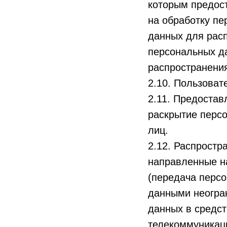
которым предос
на обработку п
данных для рас
персональных д
распространения
2.10. Пользовате
2.11. Предоста
раскрытие перс
лиц.
2.12. Распрост
направленные н
(передача перс
данными неогран
данных в средс
телекоммуникац