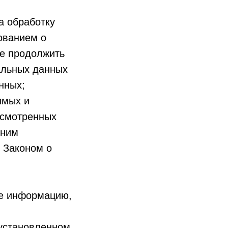
а обработку
ованием о
е продолжить
альных данных
нных;
имых и
усмотренных
 ним
 Законом о
бе информацию,
 установленном