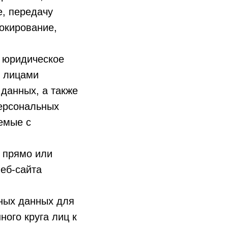
е, передачу
локирование,
, юридическое
и лицами
данных, а также
ерсональных
емые с
 прямо или
еб-сайта
ных данных для
ого круга лиц к