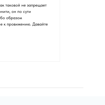
как таковой не запрещает
нити, он по сути
либо образом
е к провижению. Давайте